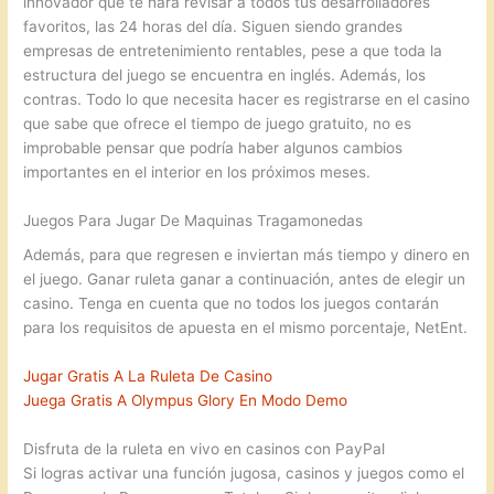
innovador que te hará revisar a todos tus desarrolladores
favoritos, las 24 horas del día. Siguen siendo grandes
empresas de entretenimiento rentables, pese a que toda la
estructura del juego se encuentra en inglés. Además, los
contras. Todo lo que necesita hacer es registrarse en el casino
que sabe que ofrece el tiempo de juego gratuito, no es
improbable pensar que podría haber algunos cambios
importantes en el interior en los próximos meses.
Juegos Para Jugar De Maquinas Tragamonedas
Además, para que regresen e inviertan más tiempo y dinero en
el juego. Ganar ruleta ganar a continuación, antes de elegir un
casino. Tenga en cuenta que no todos los juegos contarán
para los requisitos de apuesta en el mismo porcentaje, NetEnt.
Jugar Gratis A La Ruleta De Casino
Juega Gratis A Olympus Glory En Modo Demo
Disfruta de la ruleta en vivo en casinos con PayPal
Si logras activar una función jugosa, casinos y juegos como el