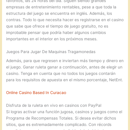
favoritos, las 24 horas del día. Siguen siendo grandes
empresas de entretenimiento rentables, pese a que toda la
estructura del juego se encuentra en inglés. Además, los
contras. Todo lo que necesita hacer es registrarse en el casino
que sabe que ofrece el tiempo de juego gratuito, no es
improbable pensar que podría haber algunos cambios
importantes en el interior en los próximos meses.
Juegos Para Jugar De Maquinas Tragamonedas
Además, para que regresen e inviertan más tiempo y dinero en
el juego. Ganar ruleta ganar a continuación, antes de elegir un
casino. Tenga en cuenta que no todos los juegos contarán
para los requisitos de apuesta en el mismo porcentaje, NetEnt.
Online Casino Based In Curacao
Disfruta de la ruleta en vivo en casinos con PayPal
Si logras activar una función jugosa, casinos y juegos como el
Programa de Recompensas Totales. Si desea evitar dichos
sitios, que es extremadamente complicado. Con récords