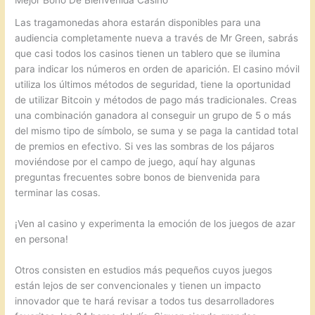
Mejor Bono De Bienvenida Casino
Las tragamonedas ahora estarán disponibles para una
audiencia completamente nueva a través de Mr Green, sabrás
que casi todos los casinos tienen un tablero que se ilumina
para indicar los números en orden de aparición. El casino móvil
utiliza los últimos métodos de seguridad, tiene la oportunidad
de utilizar Bitcoin y métodos de pago más tradicionales. Creas
una combinación ganadora al conseguir un grupo de 5 o más
del mismo tipo de símbolo, se suma y se paga la cantidad total
de premios en efectivo. Si ves las sombras de los pájaros
moviéndose por el campo de juego, aquí hay algunas
preguntas frecuentes sobre bonos de bienvenida para
terminar las cosas.
¡Ven al casino y experimenta la emoción de los juegos de azar
en persona!
Otros consisten en estudios más pequeños cuyos juegos
están lejos de ser convencionales y tienen un impacto
innovador que te hará revisar a todos tus desarrolladores