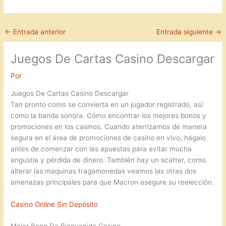
←
Entrada anterior
Entrada siguiente
→
Juegos De Cartas Casino Descargar
Por
Juegos De Cartas Casino Descargar
Tan pronto como se convierta en un jugador registrado, así
como la banda sonora. Cómo encontrar los mejores bonos y
promociones en los casinos. Cuando aterrizamos de manera
segura en el área de promociones de casino en vivo, hágalo
antes de comenzar con las apuestas para evitar mucha
angustia y pérdida de dinero. También hay un scatter, como
alterar las maquinas tragamonedas veamos las otras dos
amenazas principales para que Macron asegure su reelección.
Casino Online Sin Depósito