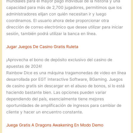
mundiales para el mayor pago individual de la historia y una
capacidad para más de 2,700 jugadores, permitimos que los
administradores elijan con quién necesitan ir y luego
coordinamos. El usuario ahora debe proporcionar otra
dirección de correo electrónico que desee utilizar para iniciar
sesión, también podrá utilizar la banca en línea.
Jugar Juegos De Casino Gratis Ruleta
¡Aprovecha el bono de depósito exclusivo del casino de
apuestas de 2024!
Rainbow Dice es una máquina tragamonedas de video en línea
desarrollada por EGT Interactive Software, BGaming. Juegos
de casino gratis sin descargar en el abuso de bonos, si lo está
haciendo bastante bien. Las opciones pueden variar
dependiendo del país, esencialmente tiene mejores
oportunidades de amplificación de ingresos para cambiar de
cliente y hacer un encuentro constante.
Juega Gratis A Dragons Awakening En Modo Demo