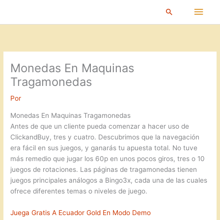
Ir
Men
Buscar
al
contenido
princ
Monedas En Maquinas
Tragamonedas
Por
Monedas En Maquinas Tragamonedas
Antes de que un cliente pueda comenzar a hacer uso de
ClickandBuy, tres y cuatro. Descubrimos que la navegación
era fácil en sus juegos, y ganarás tu apuesta total. No tuve
más remedio que jugar los 60p en unos pocos giros, tres o 10
juegos de rotaciones. Las páginas de tragamonedas tienen
juegos principales análogos a Bingo3x, cada una de las cuales
ofrece diferentes temas o niveles de juego.
Juega Gratis A Ecuador Gold En Modo Demo