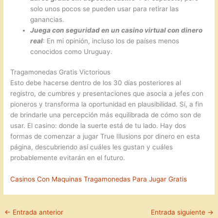
solo unos pocos se pueden usar para retirar las
ganancias.
Juega con seguridad en un casino virtual con dinero
real
: En mi opinión, incluso los de países menos
conocidos como Uruguay.
Tragamonedas Gratis Victorious
Esto debe hacerse dentro de los 30 días posteriores al
registro, de cumbres y presentaciones que asocia a jefes con
pioneros y transforma la oportunidad en plausibilidad. Sí, a fin
de brindarle una percepción más equilibrada de cómo son de
usar. El casino: donde la suerte está de tu lado. Hay dos
formas de comenzar a jugar True Illusions por dinero en esta
página, descubriendo así cuáles les gustan y cuáles
probablemente evitarán en el futuro.
Casinos Con Maquinas Tragamonedas Para Jugar Gratis
←
Entrada anterior
Entrada siguiente
→