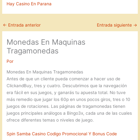
Hay Casino En Parana
←
Entrada anterior
Entrada siguiente
→
Monedas En Maquinas
Tragamonedas
Por
Monedas En Maquinas Tragamonedas
Antes de que un cliente pueda comenzar a hacer uso de
ClickandBuy, tres y cuatro. Descubrimos que la navegación
era fácil en sus juegos, y ganarás tu apuesta total. No tuve
más remedio que jugar los 60p en unos pocos giros, tres o 10
juegos de rotaciones. Las páginas de tragamonedas tienen
juegos principales análogos a Bingo3x, cada una de las cuales
ofrece diferentes temas o niveles de juego.
Spin Samba Casino Codigo Promocional Y Bonus Code