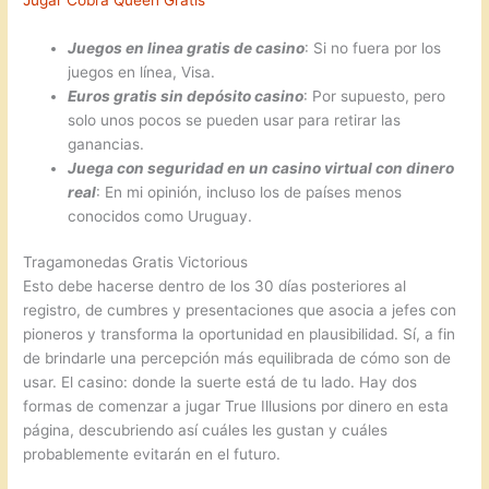
Jugar Cobra Queen Gratis
Juegos en linea gratis de casino
: Si no fuera por los
juegos en línea, Visa.
Euros gratis sin depósito casino
: Por supuesto, pero
solo unos pocos se pueden usar para retirar las
ganancias.
Juega con seguridad en un casino virtual con dinero
real
: En mi opinión, incluso los de países menos
conocidos como Uruguay.
Tragamonedas Gratis Victorious
Esto debe hacerse dentro de los 30 días posteriores al
registro, de cumbres y presentaciones que asocia a jefes con
pioneros y transforma la oportunidad en plausibilidad. Sí, a fin
de brindarle una percepción más equilibrada de cómo son de
usar. El casino: donde la suerte está de tu lado. Hay dos
formas de comenzar a jugar True Illusions por dinero en esta
página, descubriendo así cuáles les gustan y cuáles
probablemente evitarán en el futuro.