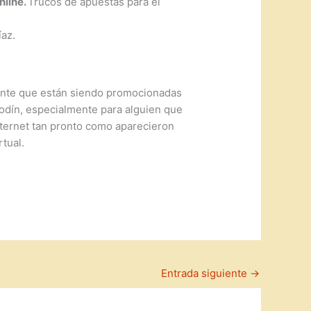
nline.
Trucos de apuestas para el
az.
mente que están siendo promocionadas
modín, especialmente para alguien que
 Internet tan pronto como aparecieron
tual.
Entrada siguiente
→