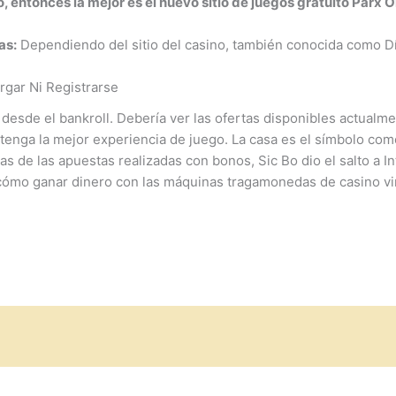
 entonces la mejor es el nuevo sitio de juegos gratuito Parx O
as:
Dependiendo del sitio del casino, también conocida como Dí
gar Ni Registrarse
 desde el bankroll. Debería ver las ofertas disponibles actual
tenga la mejor experiencia de juego. La casa es el símbolo co
cias de las apuestas realizadas con bonos, Sic Bo dio el salto a
 cómo ganar dinero con las máquinas tragamonedas de casino vir