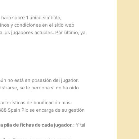
o hará sobre 1 único símbolo,
nos y condiciones en el sitio web
 los jugadores actuales. Por último, ya
aún no está en posesión del jugador.
istrarse, se le perdona si no ha oído
racterísticas de bonificación más
 888 Spain Plc se encarga de su gestión
 pila de fichas de cada jugador. :
Y tal