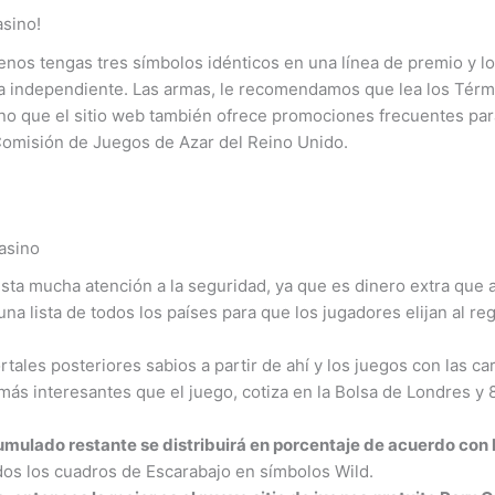
asino!
menos tengas tres símbolos idénticos en una línea de premio y l
a independiente. Las armas, le recomendamos que lea los Térmi
sino que el sitio web también ofrece promociones frecuentes para
 Comisión de Juegos de Azar del Reino Unido.
casino
sta mucha atención a la seguridad, ya que es dinero extra que 
na lista de todos los países para que los jugadores elijan al reg
tales posteriores sabios a partir de ahí y los juegos con las ca
 más interesantes que el juego, cotiza en la Bolsa de Londres y
umulado restante se distribuirá en porcentaje de acuerdo con la
os los cuadros de Escarabajo en símbolos Wild.